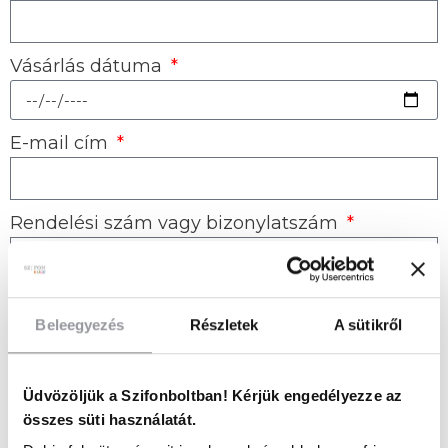
Vásárlás dátuma
E-mail cím
Rendelési szám vagy bizonylatszám
Visszaküldés vagy csere?
Beleegyezés
Részletek
A sütikről
Visszaküldés
Csere
Visszaküldés módja
Üdvözöljük a Szifonboltban! Kérjük engedélyezze az
Én küldöm vissza
összes süti használatát.
Küldjenek érte futárt