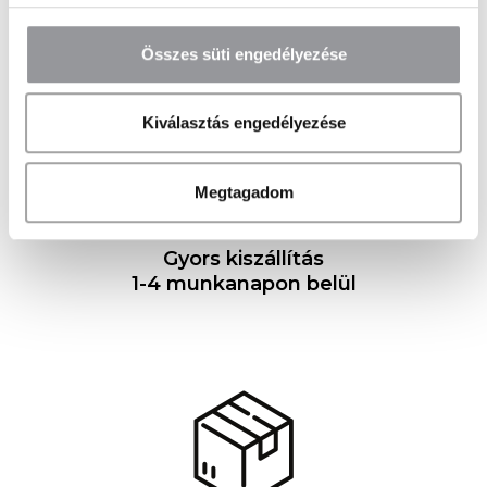
t
e
Összes süti engedélyezése
r
n
Kiválasztás engedélyezése
a
t
i
Megtagadom
v
e
Gyors kiszállítás
:
1-4 munkanapon belül