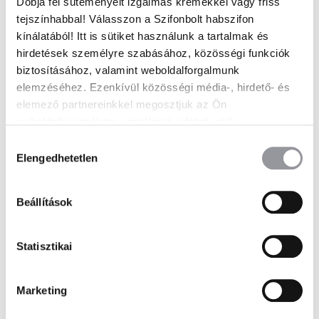
Dobja fel süteményeit izgalmas krémekkel vagy friss
tejszínhabbal! Válasszon a Szifonbolt habszifon
Visszaküldés oka
kínálatából! Itt is sütiket használunk a tartalmak és
hirdetések személyre szabásához, közösségi funkciók
biztosításához, valamint weboldalforgalmunk
Visszatérítési bankszámlaszám
elemzéséhez. Ezenkívül közösségi média-, hirdető- és
elemező partnereinkkel megosztjuk az Ön
weboldalhasználatra vonatkozó adatait, akik
Megjegyzés
kombinálhatják az adatokat más olyan adatokkal,
Hozzájárulás
amelyeket Ön adott meg számukra vagy az Ön által
Elengedhetetlen
kiválasztása
használt más szolgáltatásokból gyűjtöttek.
Beállítások
Hozzájárulok a megadott adataim kezeléséhez.
(Részletek az
Adatvédelmi szabályzatban
.)
Statisztikai
Küldés
Marketing
A
l