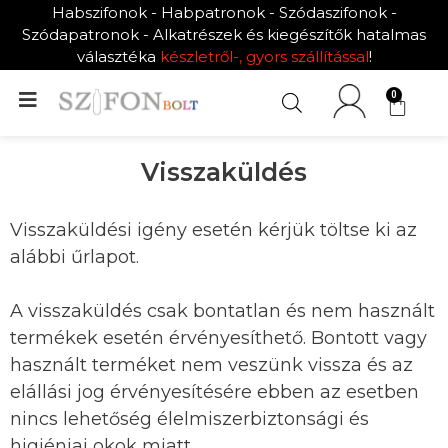
Habszifonok - Habpatronok - Szódaszifonok -
Szódapatronok - Alkatrészek és kiegészítők hatalmas
választéka
készletről-, gyors szállítással
!
0
Visszaküldés
Visszaküldési igény esetén kérjük töltse ki az
alábbi űrlapot.
A visszaküldés csak bontatlan és nem használt
termékek esetén érvényesíthető. Bontott vagy
használt terméket nem veszünk vissza és az
elállási jog érvényesítésére ebben az esetben
nincs lehetőség élelmiszerbiztonsági és
higiéniai okok miatt.