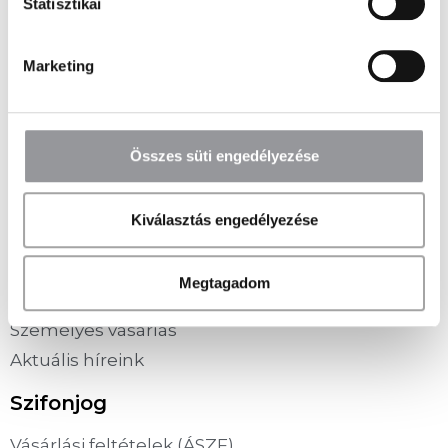
Statisztikai
Marketing
Megrendelését csomagpontba is kérheti
Összes süti engedélyezése
Információk
Kiválasztás engedélyezése
Vásárlás folyamata
Szállítási lehetőségek
Megtagadom
Fizetési lehetőségek
Személyes vásárlás
Aktuális híreink
Szifonjog
Vásárlási feltételek (ÁSZF)