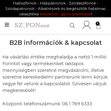
Habszifonok - Habpatronok - Szódaszifonok -
Szódapatronok - Alkatrészek és kiegészítők hatalmas
választéka
készletről-, gyors szállítással
!
0
B2B információk & kapcsolat
Ha vásárlási értéke meghaladja a nettó 1 millió
Forintot vagy termékeinket raklapos
mennyiségben szeretné megvásárolni, illetve
szeretne kereskedelmi partnerünk lenni kérjük
vegye fel velünk a kapcsolatot. Szívesen várjuk
megkeresését!
Központi telefonszámunk: 06 1 769 6333