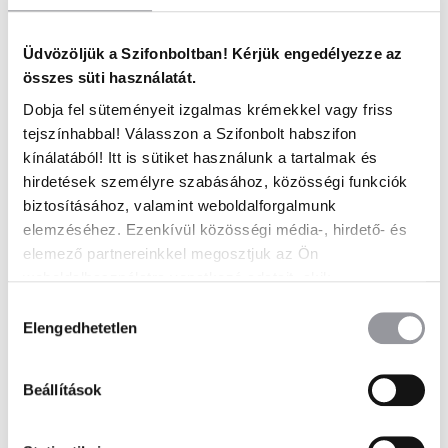
Gyors kiszállítás
1-4 munkanapon belül
Üdvözöljük a Szifonboltban! Kérjük engedélyezze az
összes süti használatát.
Dobja fel süteményeit izgalmas krémekkel vagy friss
tejszínhabbal! Válasszon a Szifonbolt habszifon
kínálatából! Itt is sütiket használunk a tartalmak és
hirdetések személyre szabásához, közösségi funkciók
biztosításához, valamint weboldalforgalmunk
elemzéséhez. Ezenkívül közösségi média-, hirdető- és
elemező partnereinkkel megosztjuk az Ön
weboldalhasználatra vonatkozó adatait, akik
25 000 Ft feletti megrendelések esetén
kombinálhatják az adatokat más olyan adatokkal,
ingyenes szállítás
Hozzájárulás
amelyeket Ön adott meg számukra vagy az Ön által
Elengedhetetlen
kiválasztása
használt más szolgáltatásokból gyűjtöttek.
Beállítások