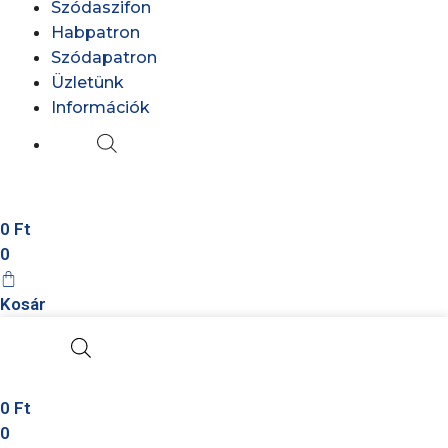
Szódaszifon
Habpatron
Szódapatron
Üzletünk
Információk
0
Ft
0
Kosár
0
Ft
0