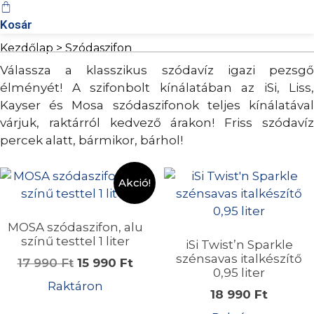
Kosár
Kezdőlap
> Szódaszifon
Válassza a klasszikus szódavíz igazi pezsgő
élményét! A szifonbolt kínálatában az iSi, Liss,
Kayser és Mosa szódaszifonok teljes kínálatával
várjuk, raktárról kedvező árakon! Friss szódavíz
percek alatt, bármikor, bárhol!
Akció!
MOSA szódaszifon, alu
színű testtel 1 liter
iSi Twist’n Sparkle
szénsavas italkészítő
Original
Current
17 990
Ft
15 990
Ft
0,95 liter
price
price
Raktáron
18 990
Ft
was:
is: