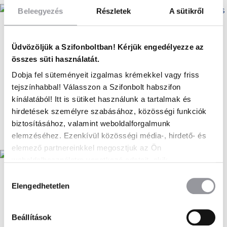
Beleegyezés
Részletek
A sütikről
Üdvözöljük a Szifonboltban! Kérjük engedélyezze az
iSi rozsdamentes
Kayser rozsdamentes
szódaszifon 1 liter
szódaszifon 1 liter
összes süti használatát.
24 990
Ft
25 990
Ft
Dobja fel süteményeit izgalmas krémekkel vagy friss
tejszínhabbal! Válasszon a Szifonbolt habszifon
Nincs raktáron
Nincs raktáron
kínálatából! Itt is sütiket használunk a tartalmak és
hirdetések személyre szabásához, közösségi funkciók
Kosárba
Kosárba
biztosításához, valamint weboldalforgalmunk
elemzéséhez. Ezenkívül közösségi média-, hirdető- és
elemező partnereinkkel megosztjuk az Ön
weboldalhasználatra vonatkozó adatait, akik
kombinálhatják az adatokat más olyan adatokkal,
Hozzájárulás
amelyeket Ön adott meg számukra vagy az Ön által
Elengedhetetlen
kiválasztása
iSi RETRO Classic
használt más szolgáltatásokból gyűjtöttek.
szódaszifon 1 liter
iSi RETRO Classic
szódaszifon 1 liter 10
Beállítások
29 990
Ft
darab szódapatronnal