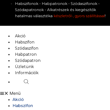
Kilépés
Habszifonok - Habpatronok - Szódaszifonok -
a
Szódapatronok - Alkatrészek és kiegészítők
tartalomba
hatalmas választéka
készletről-, gyors szállítással
!
Akció
Habszifon
Szódaszifon
Habpatron
Szódapatron
Üzletünk
Információk
Menü
Akció
Habszifon