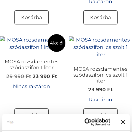
17
15
Raktáron
990 Ft.
990 Ft.
Kosárba
Kosárba
Akció!
MOSA rozsdamentes
szódaszifon 1 liter
MOSA rozsdamentes
szódaszifon, csiszolt 1
Original
Current
29 990
Ft
23 990
Ft
liter
price
price
Nincs raktáron
23 990
Ft
was:
is:
29
23
Raktáron
990 Ft.
990 Ft.
Kosárba
Kosárba