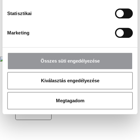
Nincs raktáron
31 790
Ft
Statisztikai
Nincs raktáron
Marketing
Kosárba
Kosárba
Összes süti engedélyezése
iSi Retro Classic szett
Kiválasztás engedélyezése
45 990
Ft
Raktáron
Megtagadom
Kosárba